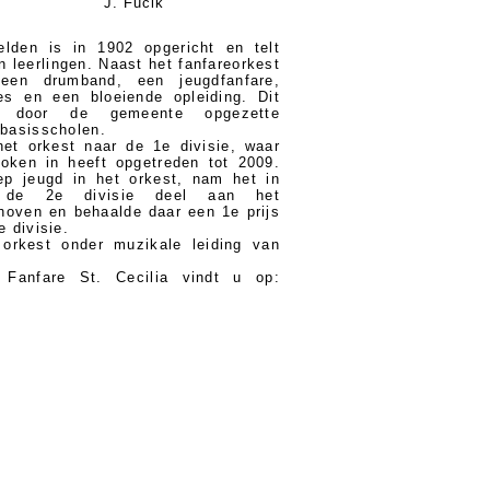
J. Fucik
elden is in 1902 opgericht en telt
 leerlingen. Naast het fanfareorkest
 een drumband, een jeugdfanfare,
es en een bloeiende opleiding. Dit
et door de gemeente opgezette
basisscholen.
et orkest naar de 1e divisie, waar
roken in heeft opgetreden tot 2009.
p jeugd in het orkest, nam het in
 de 2e divisie deel aan het
hoven en behaalde daar een 1e prijs
 divisie.
orkest onder muzikale leiding van
 Fanfare St. Cecilia vindt u op: