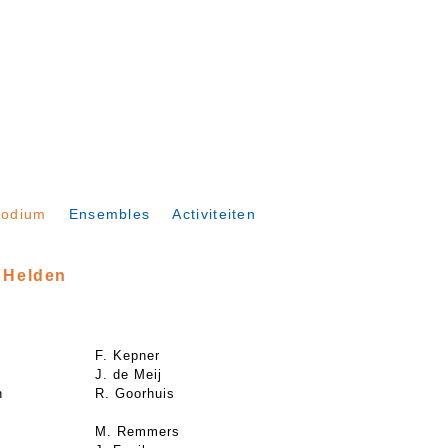
podium
Ensembles
Activiteiten
a Helden
F. Kepner
J. de Meij
n
R. Goorhuis
M. Remmers