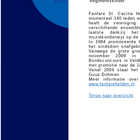
Regimentskinder
Fanfare St. Cecilia H
momenteel 140 leden en
heeft de vereniging
verschillende ensembl
laatste dankzij h
muziekonderwijs op de 
In 1984 promoveerde h
het sindsdien onafgeb
Vanwege de grote groe
november 2009 in
Bondsconcours in Veld
met promotie naar de 1e
Vanaf 2006 staat het 
Guus Dohmen.
Meer informatie over
www.fanfarehelden.nl
.
Terug naar overzicht